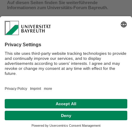
Auf diesen Seiten finden Sie weiterführende
Informationen zum Universitäts-Forum Bayreuth.
Informationen zu den aktuellen und vergangenen
Vorträgen
des Universitäts-Forum Bayreuth (UFB)
finden
Sie hier.
Verantwortlich für die Redaktion:
Univ.Prof.Dr. Klaus Hoffmann
Datenschutz / Disclaimer
Impressum
Hausordnung
Sitemap
Kontakt
Barrierefreiheitserklärung